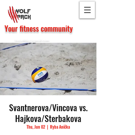
Your fitness community
tvojefitko@gmail.com
Svantnerova/Vincova vs.
Hajkova/Sterbakova
Thu, Jun 02
  |  
Ryba Anička