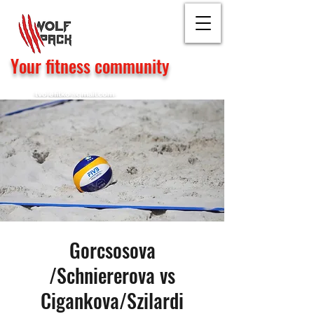
Your fitness community
tvojefitko@gmail.com
Gorcsosova
/Schniererova vs
Cigankova/Szilardi