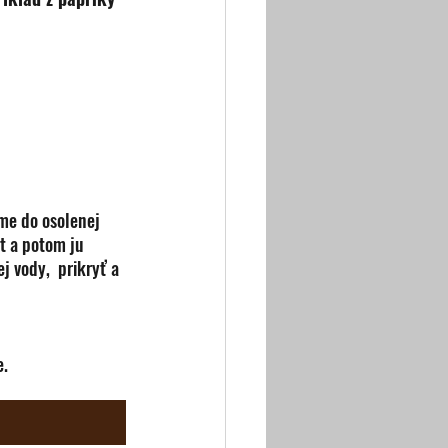
me do osolenej 
t a potom ju 
j vody,  prikryť a 
e.