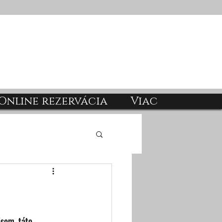
Online rezervácia
Viac
äsom, táto 