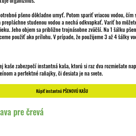
sťuje organizmus.
potrebné pšeno dôkladne umyť. Potom spariť vriacou vodou, čím s
a prepláchne studenou vodou a nechá odkvapkať. Variť ho môžete
eku. Jeho objem sa približne trojnásobne zväčší. Na 1 šálku pše
ceme použiť ako prílohu. V prípade, že použijeme 3 až 4 šálky vod
j kaše zabezpečí instantná kaša, ktorú si raz dva rozmiešate nap
eínom a perfektné raňajky, či desiata je na svete.
Kúpiť instantnú PŠENOVÚ KAŠU
rava pre črevá