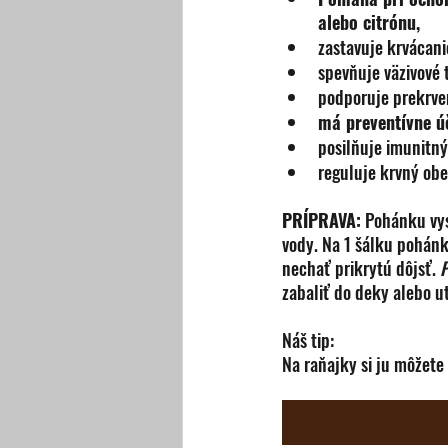
alebo citrónu,
zastavuje krvácani
spevňuje väzivové 
podporuje prekrven
má preventívne ú
posilňuje imunitný
reguluje krvný obeh
PRÍPRAVA:
 Pohánku vy
vody. Na 1 šálku pohánk
nechať prikrytú dôjsť. 
P
zabaliť do deky alebo u
Náš tip:
Na raňajky si ju môžete 