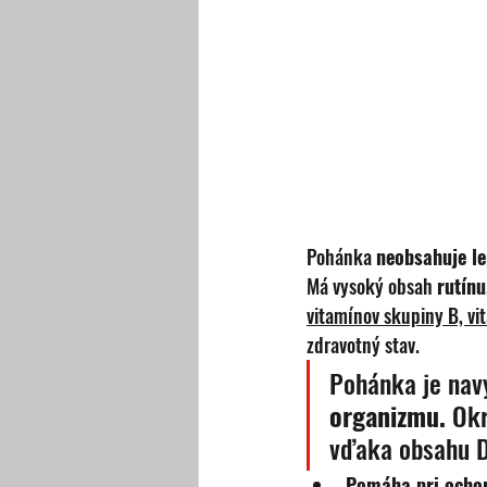
Pohánka 
neobsahuje l
Má vysoký obsah 
rutínu
vitamínov skupiny B, vi
zdravotný stav.
Pohánka je navy
organizmu. 
Okr
vďaka obsahu D-
Pomáha pri ochor