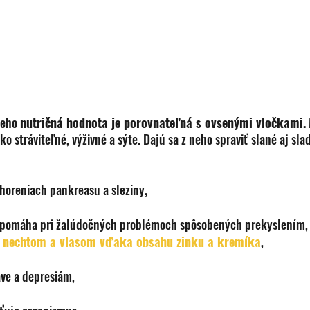
Jeho 
nutričná hodnota je porovnateľná s ovsenými vločkami.
o stráviteľné, výživné a sýte. Dajú sa z neho spraviť slané aj slad
horeniach pankreasu a sleziny,
, pomáha pri žalúdočných problémoch spôsobených prekyslením,
, nechtom a vlasom vďaka obsahu zinku a kremíka
,
ave a depresiám, 