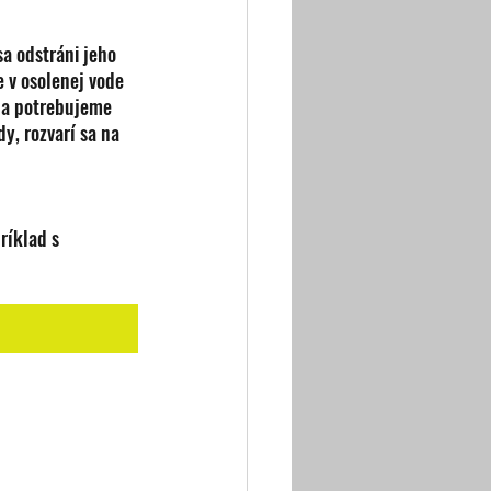
a odstráni jeho 
 v osolenej vode 
na potrebujeme 
y, rozvarí sa na 
ríklad s 