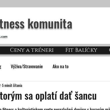
itness komunita
l.com
Ceny a tréneri
Fit Balíčky
g
Výživa/Stravovanie
Ako na to
2
5 minút čítania
ktorým sa oplatí dať šancu
vo fitness a kulturistickom svete nerozlučnú dvojicu s kuracím m