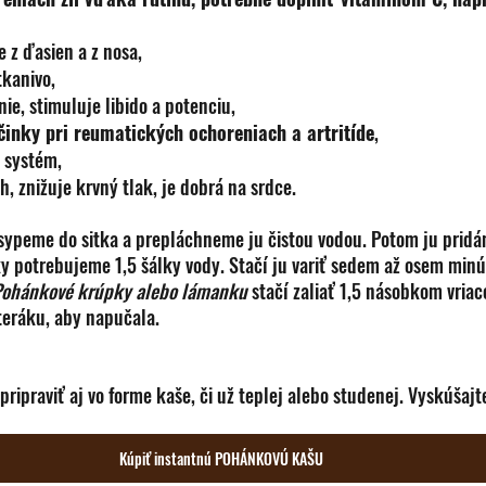
e z ďasien a z nosa,
tkanivo, 
ie, stimuluje libido a potenciu,
činky pri reumatických ochoreniach a artritíde
,
 systém, 
, znižuje krvný tlak, je dobrá na srdce. 
sypeme do sitka a prepláchneme ju čistou vodou. Potom ju pridá
y potrebujeme 1,5 šálky vody. Stačí ju variť sedem až osem minú
ohánkové krúpky alebo lámanku
 stačí zaliať 1,5 násobkom vriace
teráku, aby napučala.
pripraviť aj vo forme kaše, či už teplej alebo studenej. Vyskúšajt
Kúpiť instantnú POHÁNKOVÚ KAŠU