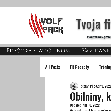
Tvoja f
tvojefitko@gmai
Prečo sa stať členom
2% z dane
All Posts
Fit Recepty
Trénin
Štefan Pilc
Apr 9, 202
Obilniny, 
Updated:
Apr 10, 2022
Aj keď tvorí biela ryža 