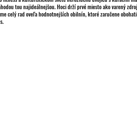
áhodou tou najideálnejšou. Hoci drží prvé miesto ako varený zdr
me celý rad oveľa hodnotnejších obilnín, ktoré zaručene obohatia
s. 