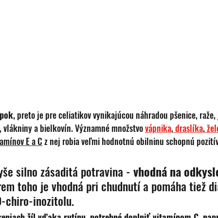
epok
, preto je pre celiatikov vynikajúcou náhradou pšenice, raže,
, vlákniny a bielkovín. Významné množstvo
vápnika
,
 draslíka
,
 žel
tamínov E a C
 z nej robia veľmi hodnotnú obilninu schopnú pozití
še silno zásaditá potravina - 
vhodná na odkysl
em toho je vhodná pri chudnutí a pomáha tiež d
chiro-inozitolu.
eniach žíl vďaka rutínu, potrebné doplniť vitamínom C, napr