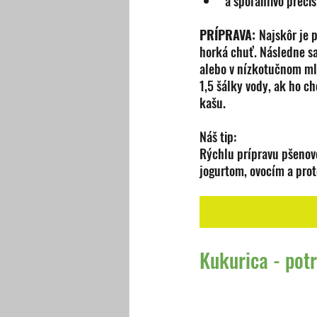
a spoľahlivo preči
PRÍPRAVA: 
Najskôr je 
horká chuť. Následne s
alebo v nízkotučnom mli
1,5 šálky vody, ak ho ch
kašu.
Náš tip:
Rýchlu prípravu pšenove
jogurtom, ovocím a prot
Kukurica - pot