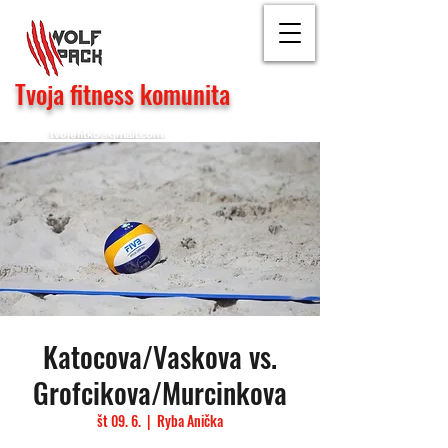
Tvoja fitness komunita
tvojefitko@gmail.com
Katocova/Vaskova vs.
Grofcikova/Murcinkova
št 09. 6.
  |  
Ryba Anička