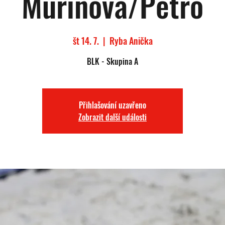
Murinova/Petro
št 14. 7.
  |  
Ryba Anička
BLK - Skupina A
Přihlašování uzavřeno
Zobrazit další události