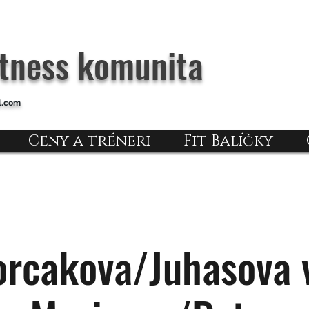
itness komunita
l.com
Ceny a tréneri
Fit Balíčky
orcakova/Juhasova v