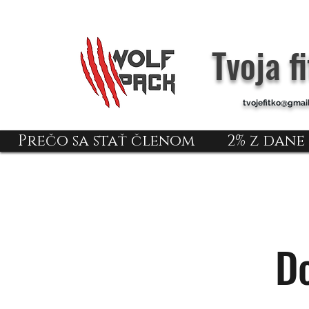
Tvoja f
tvojefitko@gmai
Prečo sa stať členom
2% z dane
D