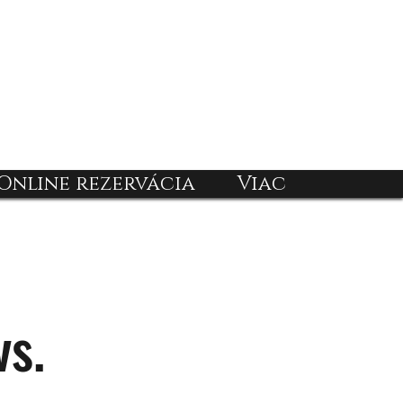
Online rezervácia
Viac
s.