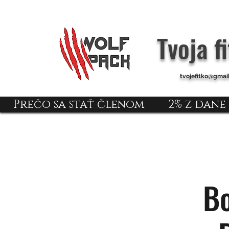
Tvoja f
tvojefitko@gmai
Prečo sa stať členom
2% z dane
Bo