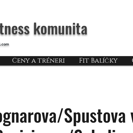
itness komunita
l.com
Ceny a tréneri
Fit Balíčky
gnarova/Spustova 